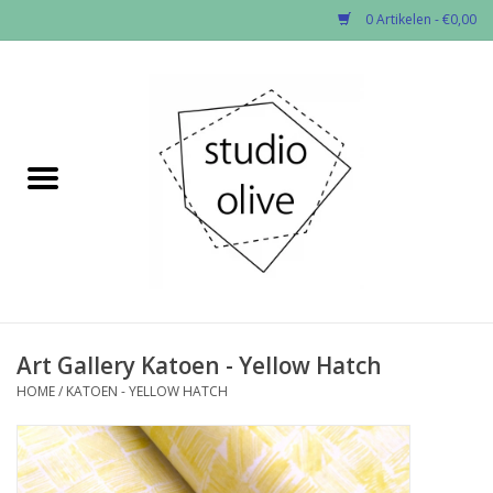
0 Artikelen - €0,00
Home
✂︎Nieuw
Kado enzo
Stoffen per soort
Fournituren
Art Gallery Katoen - Yellow Hatch
HOME
/
KATOEN - YELLOW HATCH
Patronen
Workshops