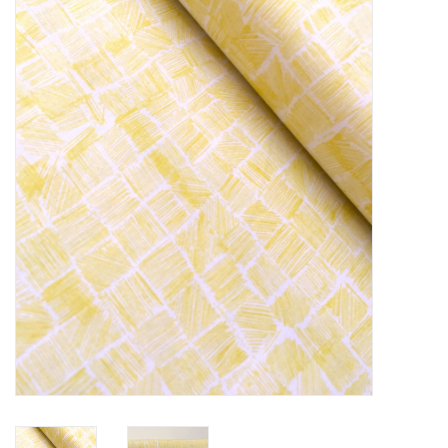
Diy pakketten
Studio Olive inspireert....