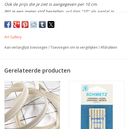
Ook de prijs die je ziet is aangegeven per 10 cm.
Wil je een meter stof bestellen, vul dan "10" als aantal in.
De stof wordt uiteraard uit 1 stuk geknipt!
Mooie naturel katoen van Art Gallery
Art Gallery
Aan verlanglijst toevoegen
/
Toevoegen om te vergelijken
/
Afdrukken
Kleur
geel - naturel
110 cm
Samenstelling
100% CO
Gerelateerde producten
Gewicht
130 gr/m2
Kleding - accessoires -
Toepassing
patchwork
Label
-
Stretch
Nee