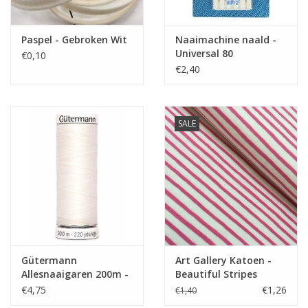
Paspel - Gebroken Wit
Naaimachine naald -
Universal 80
€0,10
€2,40
SALE
Gütermann
Art Gallery Katoen -
Allesnaaigaren 200m -
Beautiful Stripes
Gebroken wit
€4,75
€1,26
€1,40