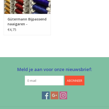
Gütermann Bijpassend
naaigaren -
Allesnaaigaren 200m
€4,75
Meld je aan voor onze nieuwsbrief:
ABONNEER