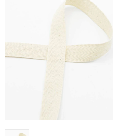
Diy pakketten
Studio Olive inspireert....