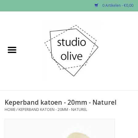
0 Artikelen - €0,00
Home
✂︎Nieuw
Kado enzo
Stoffen per soort
Fournituren
Keperband katoen - 20mm - Naturel
HOME
/
KEPERBAND KATOEN - 20MM - NATUREL
Patronen
Workshops