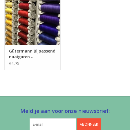
Gütermann Bijpassend
naaigaren -
Allesnaaigaren 200m
€4,75
Meld je aan voor onze nieuwsbrief:
ABONNEER