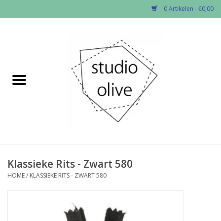
0 Artikelen - €0,00
Home
✂︎Nieuw
Kado enzo
Stoffen per soort
Fournituren
Klassieke Rits - Zwart 580
HOME
/
KLASSIEKE RITS - ZWART 580
Patronen
Workshops