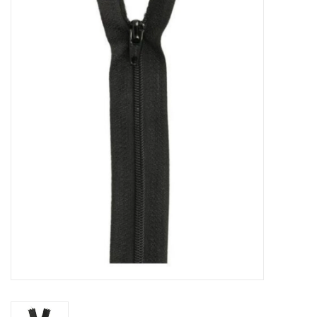
Diy pakketten
Studio Olive inspireert....