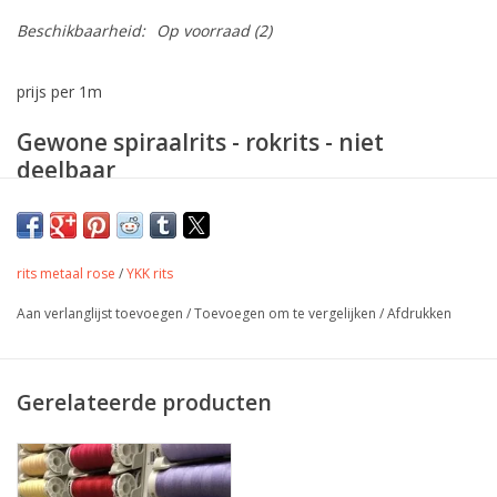
Beschikbaarheid:
Op voorraad
(2)
prijs per 1m
Gewone spiraalrits - rokrits - niet
deelbaar
Maat: Maak uw keuze hierboven
Toepassing: Tassen, kussens, rok, broek,...
rits metaal rose
/
YKK rits
Aan verlanglijst toevoegen
/
Toevoegen om te vergelijken
/
Afdrukken
Gerelateerde producten