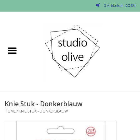
0 Artikelen - €0,00
Home
✂︎Nieuw
Kado enzo
Stoffen per soort
Fournituren
Knie Stuk - Donkerblauw
HOME
/
KNIE STUK - DONKERBLAUW
Patronen
Workshops