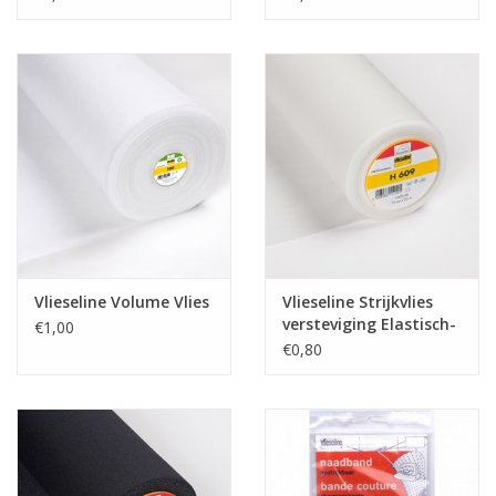
Vlieseline Volume Vlies
Vlieseline Strijkvlies
versteviging Elastisch-
€1,00
H609 - Wit
€0,80