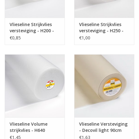
Vlieseline Strijkvlies
Vlieseline Strijkvlies
versteviging - H200 -
versteviging - H250 -
Wit
Wit
€0,85
€1,00
Vlieseline Volume
Vlieseline Versteviging
strijkvlies - H640
- Decovil light 90cm
€1,45
€1,63