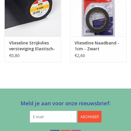
Vlieseline Strijkvlies
Vlieseline Naadband -
versteviging Elastisch-
1cm - Zwart
H609 - Zwart
€0,80
€2,60
Meld je aan voor onze nieuwsbrief:
ABONNEER