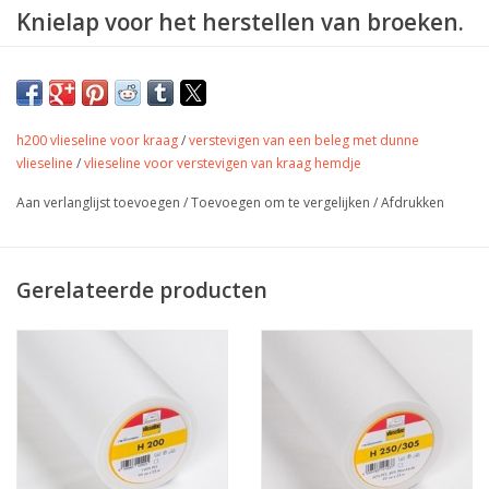
Knielap voor het herstellen van broeken.
Zwart
Strijkbaar
Niet rekbaar
h200 vlieseline voor kraag
/
verstevigen van een beleg met dunne
vlieseline
/
vlieseline voor verstevigen van kraag hemdje
Voor herstellen van broeken, jassen, werkkleding.
Aan verlanglijst toevoegen
/
Toevoegen om te vergelijken
/
Afdrukken
Gerelateerde producten