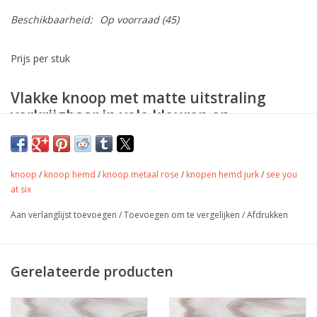
Beschikbaarheid:
Op voorraad
(45)
Prijs per stuk
Vlakke knoop met matte uitstraling
verkrijgbaar in vele kleuren en
verschillende maten.
Maat: 13mm & 15mm
knoop
/
knoop hemd
/
knoop metaal rose
/
knopen hemd jurk
/
see you
Kleur 570
at six
Aan verlanglijst toevoegen
/
Toevoegen om te vergelijken
/
Afdrukken
Gerelateerde producten