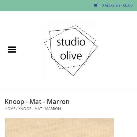
0 Artikelen - €0,00
Home
✂︎Nieuw
Kado enzo
Stoffen per soort
Fournituren
Knoop - Mat - Marron
HOME
/
KNOOP - MAT - MARRON
Patronen
Workshops