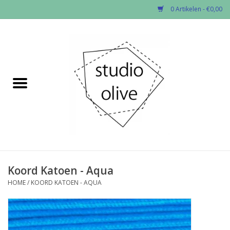
0 Artikelen - €0,00
Home
✂︎Nieuw
Kado enzo
Stoffen per soort
Fournituren
Koord Katoen - Aqua
HOME
/
KOORD KATOEN - AQUA
Patronen
Workshops