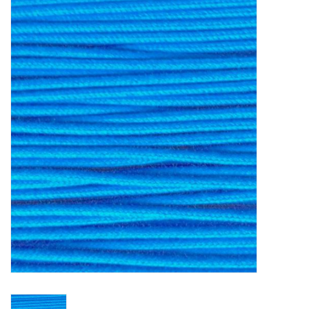
Diy pakketten
Studio Olive inspireert....