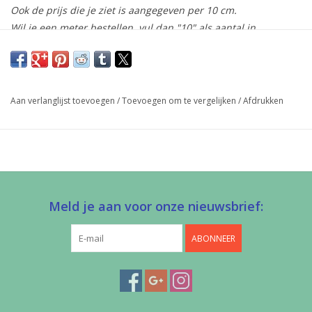
Ook de prijs die je ziet is aangegeven per 10 cm.
Wil je een meter bestellen, vul dan "10" als aantal in.
De stof wordt uiteraard uit 1 stuk geknipt!
Geweven katoenen koord.
Aan verlanglijst toevoegen
/
Toevoegen om te vergelijken
/
Afdrukken
Kleur
Aqua
Breedte
3,5 mm
Samenstelling
100% CO
afwerking in kleding,
Toepassing
accessoires, tassen, …
Meld je aan voor onze nieuwsbrief:
Stretch
Nee
ABONNEER