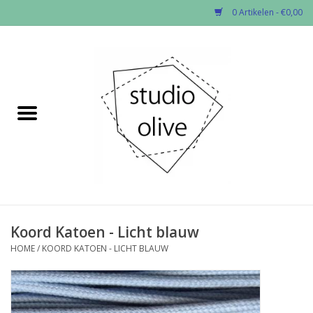
0 Artikelen - €0,00
Home
✂︎Nieuw
Kado enzo
Stoffen per soort
Fournituren
Koord Katoen - Licht blauw
HOME
/
KOORD KATOEN - LICHT BLAUW
Patronen
Workshops