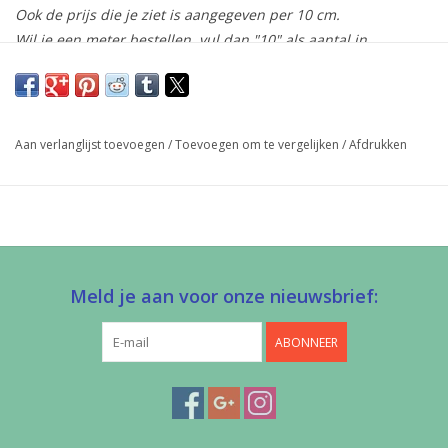
Ook de prijs die je ziet is aangegeven per 10 cm.
Wil je een meter bestellen, vul dan "10" als aantal in.
De stof wordt uiteraard uit 1 stuk geknipt!
Geweven katoenen koord.
Aan verlanglijst toevoegen
/
Toevoegen om te vergelijken
/
Afdrukken
Kleur
grijs blauw
Breedte
3,5 mm
Samenstelling
100% CO
afwerking in kleding,
Toepassing
accessoires, tassen, …
Meld je aan voor onze nieuwsbrief:
Stretch
Nee
ABONNEER