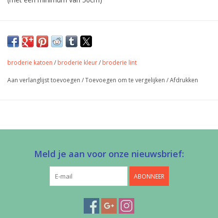
Broderie op lint om kledingstukken te
verfraaien.
Zacht glanzend
broderie katoen
/
broderie kleur
/
broderie lint
Maat: 3cm breed
Aan verlanglijst toevoegen
/
Toevoegen om te vergelijken
/
Afdrukken
kleur: Pepermunt
materiaal: katoen
Meld je aan voor onze nieuwsbrief:
ABONNEER