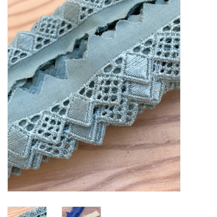
Diy pakketten
Studio Olive inspireert....