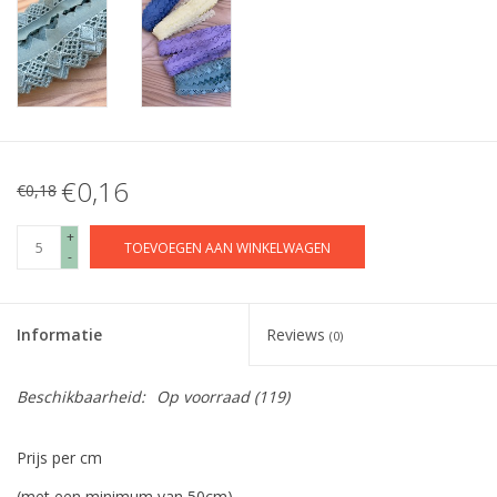
€0,16
€0,18
+
TOEVOEGEN AAN WINKELWAGEN
-
Informatie
Reviews
(0)
Beschikbaarheid:
Op voorraad
(119)
Prijs per cm
(met een minimum van 50cm)