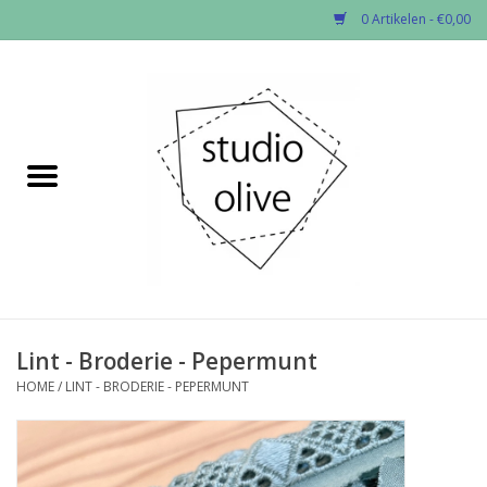
0 Artikelen - €0,00
Home
✂︎Nieuw
Kado enzo
Stoffen per soort
Fournituren
Lint - Broderie - Pepermunt
HOME
/
LINT - BRODERIE - PEPERMUNT
Patronen
Workshops