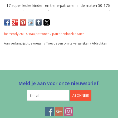
- 17 super-leuke kinder -en tienerpatronen in de maten 50-176
- NIEUW: Alle (!) patronen bevatten een stap-voor-stap tutorial
- Bevat werkbeschrijvingen in
Nederlands
, Engels, Duits en
Frans
be trendy 2019
/
naaipatronen
/
patronenboek naaien
inclusief enkele gratis pdf patronen
Aan verlanglijst toevoegen
/
Toevoegen om te vergelijken
/
Afdrukken
Meld je aan voor onze nieuwsbrief:
ABONNEER