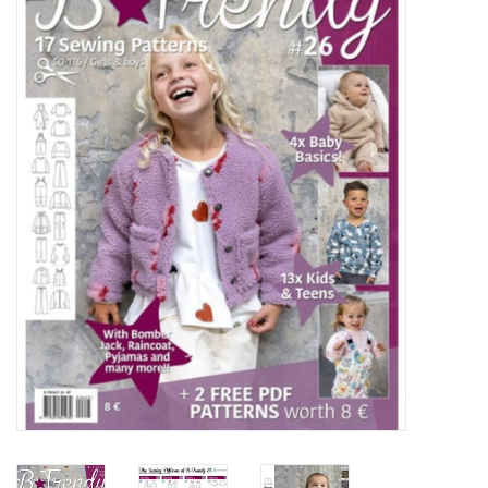
Diy pakketten
Studio Olive inspireert....