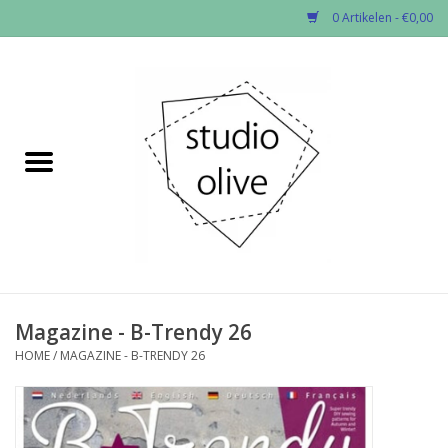
0 Artikelen - €0,00
Home
✂︎Nieuw
Kado enzo
Stoffen per soort
Fournituren
Magazine - B-Trendy 26
HOME
/
MAGAZINE - B-TRENDY 26
Patronen
Workshops