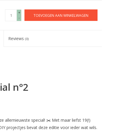
+
TOEVOEGEN AAN WINKELWAGEN
-
Reviews
(0)
al n°2
 allernieuwste special! ✂️ Met maar liefst 19(!)
Y projectjes bevat deze editie voor ieder wat wils.