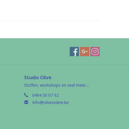
Studio Olive
Stoffen, workshops en veel meer....
0494 50 07 92
Info@oliveonline.be