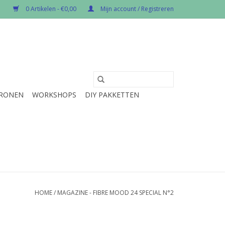
0 Artikelen - €0,00
Mijn account / Registreren
RONEN
WORKSHOPS
DIY PAKKETTEN
HOME
/
MAGAZINE - FIBRE MOOD 24 SPECIAL N°2