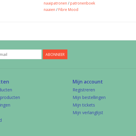
naaipatronen
/
patronenboek
naaien
/
Fibre Mood
ABONNEER
cten
Mijn account
ducten
Registreren
producten
Mijn bestellingen
ingen
Mijn tickets
Mijn verlanglijst
d