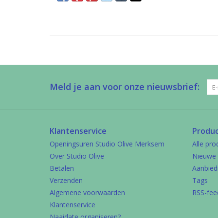
Meld je aan voor onze nieuwsbrief:
Klantenservice
Produ
Openingsuren Studio Olive Merksem
Alle pro
Over Studio Olive
Nieuwe 
Betalen
Aanbied
Verzenden
Tags
Algemene voorwaarden
RSS-fee
Klantenservice
Naaidate organiseren?