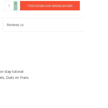
+
TOEVOEGEN AAN WINKELWAGEN
-
Reviews
(0)
or-stap tutorial
els, Duits en Frans