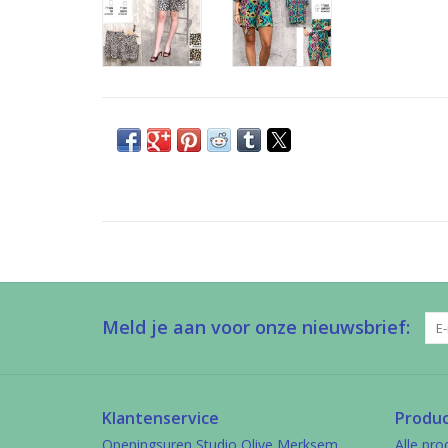
Meld je aan voor onze nieuwsbrief:
Klantenservice
Produ
Openingsuren Studio Olive Merksem
Alle pro