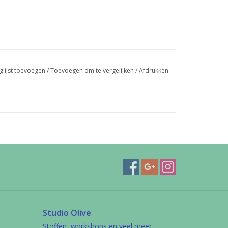
glijst toevoegen
/
Toevoegen om te vergelijken
/
Afdrukken
Studio Olive
Stoffen, workshops en veel meer....