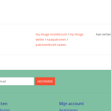
my image nooteboom
/
my image
Aan verlan
winter
/
naaipatronen
/
patronenboek naaien
ABONNEER
cten
Mijn account
ducten
Registreren