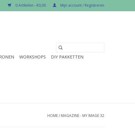
0 Artikelen - €0,00
Mijn account / Registreren
RONEN
WORKSHOPS
DIY PAKKETTEN
HOME
/
MAGAZINE - MY IMAGE 32