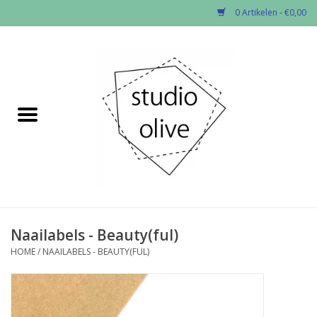
0 Artikelen - €0,00
Home
✂︎Nieuw
Kado enzo
Stoffen per soort
Fournituren
Naailabels - Beauty(ful)
HOME
/
NAAILABELS - BEAUTY(FUL)
Patronen
Workshops