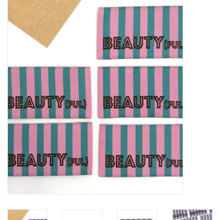
Diy pakketten
Studio Olive inspireert....