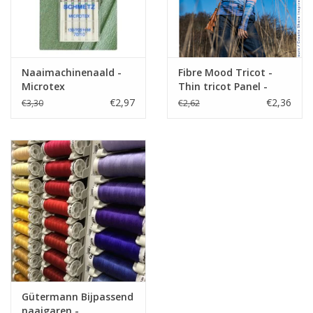
Naaimachinenaald -
Fibre Mood Tricot -
Microtex
Thin tricot Panel -
Blaze
€2,97
€2,36
€3,30
€2,62
Gütermann Bijpassend
naaigaren -