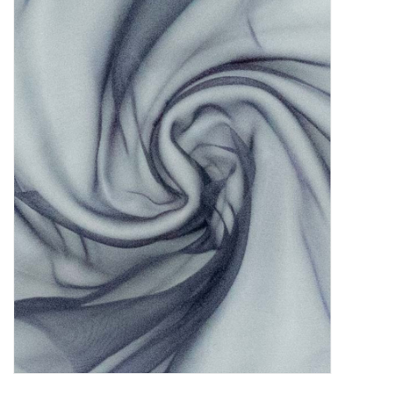
Diy pakketten
Studio Olive inspireert....