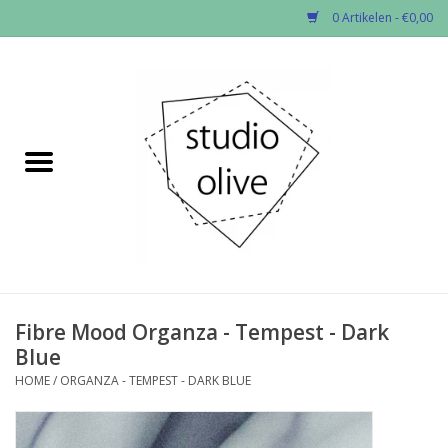
0 Artikelen - €0,00
Home
✂︎Nieuw
Kado enzo
Stoffen per soort
Fournituren
Fibre Mood Organza - Tempest - Dark
Blue
Patronen
HOME
/
ORGANZA - TEMPEST - DARK BLUE
Workshops