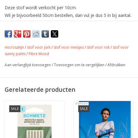
Deze stof wordt verkocht per 10cm.
Wil je bijvoorbeeld 50cm bestellen, dan vul je dus 5 in bij aantal.
De stof wordt uiteraard in één deel verstuurd.
Organza - Tempest - Dark Blue van Fibre
mood
microsatijn
/
stof voor jurk
/
stof voor meisjes
/
stof voor rok
/
stof voor
sunny pants
/
Fibre Mood
Kleur
donker blauw
Aan verlanglijst toevoegen
/
Toevoegen om te vergelijken
/
Afdrukken
Stofbreedte
140 cm
Samenstelling
100% ny
Gewicht
21 gr/m2
Gerelateerde producten
jurk, rok, broek, sjaals,
Toepassing
accessoires,…
Label
Oekotex
SALE
SALE
Stretch
ja