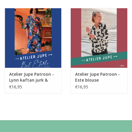
Moeilijkheidsgraad: 2/4
Atelier Jupe Patroon -
Atelier Jupe Patroon -
Lynn kaftan jurk &
Este blouse
blouse
€16,95
€16,95