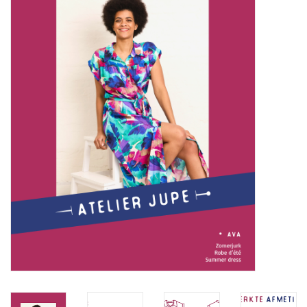
Diy pakketten
Studio Olive inspireert....