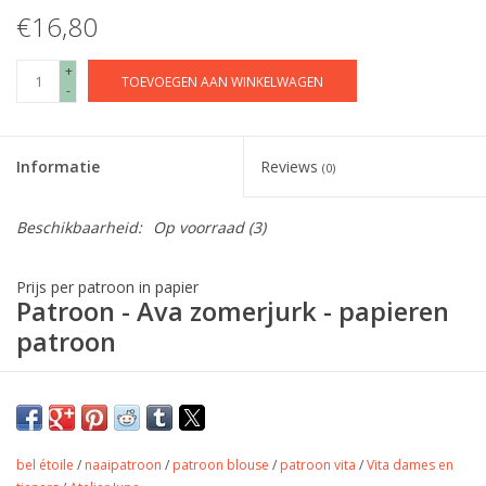
€16,80
+
TOEVOEGEN AAN WINKELWAGEN
-
Informatie
Reviews
(0)
Beschikbaarheid:
Op voorraad
(3)
Prijs per patroon in papier
Patroon - Ava zomerjurk - papieren
patroon
Beschrijving
Met de Ava zomerjurk heb je een all-round zomerpatroon aan
je collectie toegevoegd! Ava kan je dragen op een
bel étoile
/
naaipatroon
/
patroon blouse
/
patroon vita
/
Vita dames en