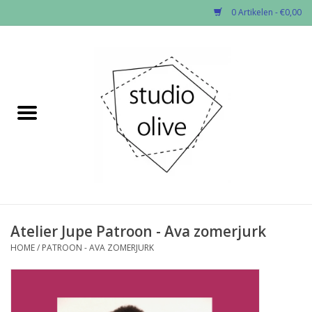
0 Artikelen - €0,00
Home
✂︎Nieuw
Kado enzo
Stoffen per soort
Fournituren
Atelier Jupe Patroon - Ava zomerjurk
HOME
/
PATROON - AVA ZOMERJURK
Patronen
Workshops