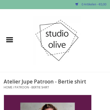
0 Artikelen - €0,00
Home
✂︎Nieuw
Kado enzo
Stoffen per soort
Fournituren
Atelier Jupe Patroon - Bertie shirt
HOME
/
PATROON - BERTIE SHIRT
Patronen
Workshops