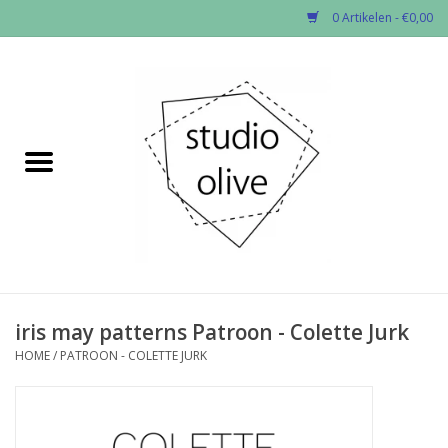
0 Artikelen - €0,00
Home
✂︎Nieuw
Kado enzo
Stoffen per soort
Fournituren
iris may patterns Patroon - Colette Jurk
HOME
/
PATROON - COLETTE JURK
Patronen
Workshops