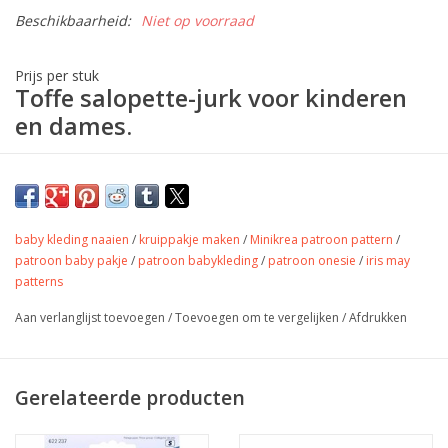
Beschikbaarheid:
Niet op voorraad
Prijs per stuk
Toffe salopette-jurk voor kinderen
en dames.
Beschrijving:
Collette is een patroon voor het maken van een overgooijurk/
baby kleding naaien
/
kruippakje maken
/
Minikrea patroon pattern
/
salopettejurk voor meisjes (92-152) en dames (30-50). Het
patroon baby pakje
/
patroon babykleding
/
patroon onesie
/
iris may
patroon van de Colette werd ontworpen voor (stevigere) niet-
patterns
elastische stoffen zoals corduroy, jeans, canvas, katoen,…
Aan verlanglijst toevoegen
/
Toevoegen om te vergelijken
/
Afdrukken
Product:
Patroon en handleiding op papier.
Gerelateerde producten
Er zijn heel wat opties voorzien in het patroon: