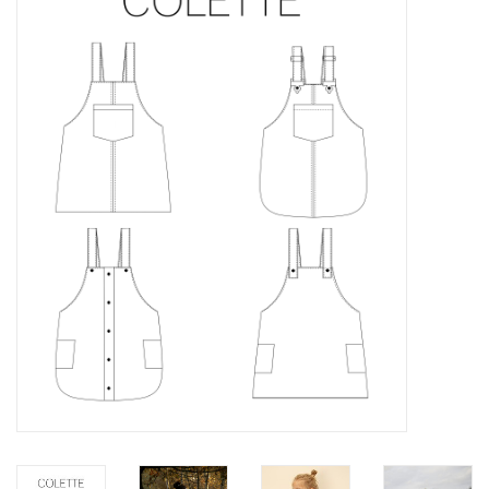
Diy pakketten
Studio Olive inspireert....