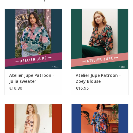
Dit is een papieren patroon, je ontvangt een
radarblad en werkbeschrijving. De patroondelen
overlappen op de radarbladen, deze zijn recto-
verso bedrukt. De werkbeschrijving is in het
Nederlands, Frans en Engels.
De naadwaarden zijn inbegrepen in de
patroondelen.
Benodigdheden
bijpassend
strijkbare
6 knoopjes
naaigaren
tussenvoering:
ca ⌀ 12mm
Atelier Jupe Patroon -
Atelier Jupe Patroon -
Julia sweater
Zoey Blouse
30 cm
Stof:
€16,80
€16,95