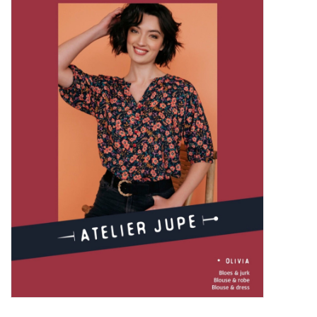
Diy pakketten
Studio Olive inspireert....