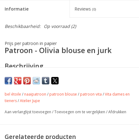
Informatie
Reviews
(0)
Beschikbaarheid:
Op voorraad
(2)
Prijs per patroon in papier
Patroon - Olivia blouse en jurk
Beschrijving
bel étoile
/
naaipatroon
/
patroon blouse
/
patroon vita
/
Vita dames en
Ons nieuwe patroon Olivia is een leuke bloes met
tieners
/
Atelier Jupe
raglanmouwen en fijne polosluiting. Olivia heeft
Aan verlanglijst toevoegen
/
Toevoegen om te vergelijken
/
Afdrukken
halflange mouwen, een mooie frons aan de hals
en een afgeronde zoom. Of maak je liever de jurk?
Het is allemaal voorzien in dit dubbele patroon!
Gerelateerde producten