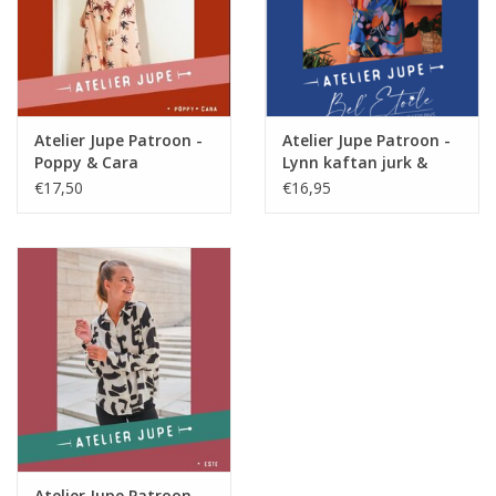
Stofadvies
Voor dit patroon gebruik je best soepelvallende
stoffen zoals viscose, katoen, linnen of polyester.
Moeilijkheidsgraad: 3/4
Atelier Jupe Patroon -
Atelier Jupe Patroon -
Poppy & Cara
Lynn kaftan jurk &
blouse
€17,50
€16,95
Atelier Jupe Patroon -