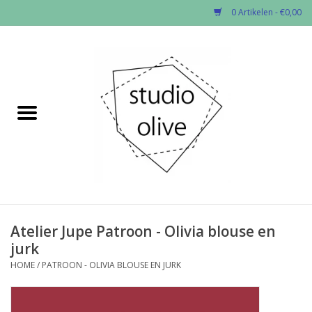
0 Artikelen - €0,00
Home
✂︎Nieuw
Kado enzo
Stoffen per soort
Fournituren
Atelier Jupe Patroon - Olivia blouse en
jurk
Patronen
HOME
/
PATROON - OLIVIA BLOUSE EN JURK
Workshops