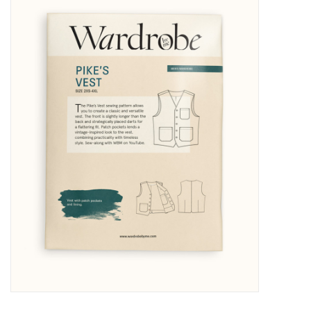
Diy pakketten
Studio Olive inspireert....