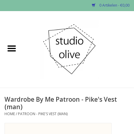
0 Artikelen - €0,00
Home
✂︎Nieuw
Kado enzo
Stoffen per soort
Fournituren
Wardrobe By Me Patroon - Pike's Vest
(man)
Patronen
HOME
/
PATROON - PIKE'S VEST (MAN)
Workshops