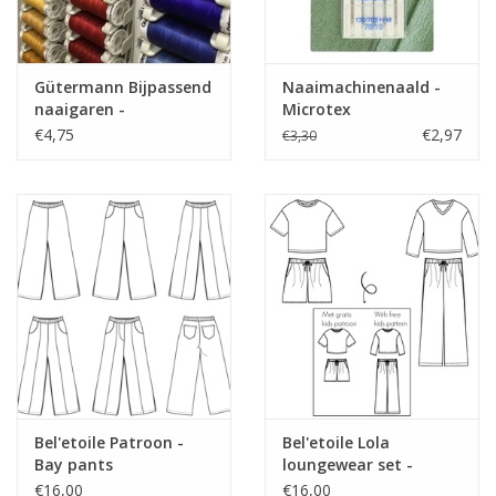
Jurk, (koker)rok, tops, broek,
Toepassing
vest...
Label
Gütermann Bijpassend
Naaimachinenaald -
Stretch
ja
naaigaren -
Microtex
Allesnaaigaren 200m
€4,75
€2,97
€3,30
Bel'etoile Patroon -
Bel'etoile Lola
Bay pants
loungewear set -
dames & tieners
€16,00
€16,00