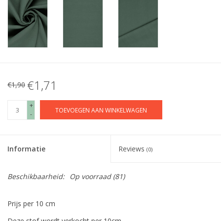
€1,71
€1,90
+
TOEVOEGEN AAN WINKELWAGEN
-
Informatie
Reviews
(0)
Beschikbaarheid:
Op voorraad
(81)
Prijs per 10 cm
Deze stof wordt verkocht per 10cm.