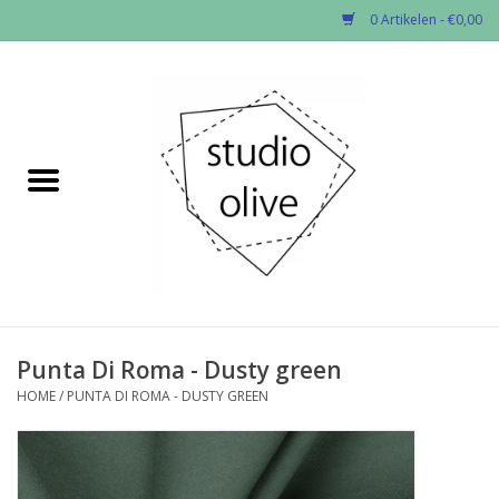
0 Artikelen - €0,00
Home
✂︎Nieuw
Kado enzo
Stoffen per soort
Fournituren
Punta Di Roma - Dusty green
HOME
/
PUNTA DI ROMA - DUSTY GREEN
Patronen
Workshops