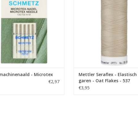
TOEVOEGEN AAN WINKELWA
fijne stoffen en elastieken.
EVOEGEN AAN WINKELWAGEN
machinenaald - Microtex
Mettler Seraflex - Elastisch
garen - Oat Flakes - 537
€2,97
€3,95