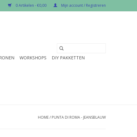
0 Artikelen - €0,00
Mijn account / Registreren
RONEN
WORKSHOPS
DIY PAKKETTEN
HOME
/
PUNTA DI ROMA - JEANSBLAUW