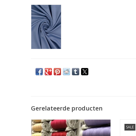
Gerelateerde producten
Prijs per stuk.
SALE
De allerbeste kwaliteit naaigaren voor uw
Micro