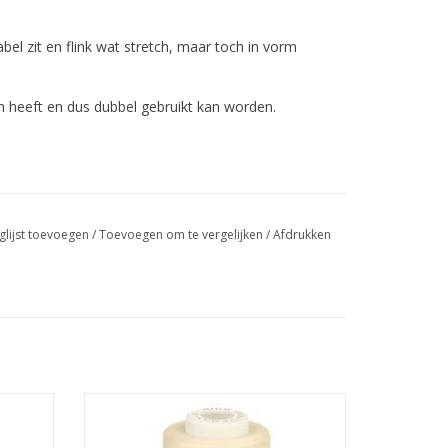
el zit en flink wat stretch, maar toch in vorm
n heeft en dus dubbel gebruikt kan worden.
est...
glijst toevoegen
/
Toevoegen om te vergelijken
/
Afdrukken
Kwaliteitsvol garen voor de overlock!
Per 4 stuks.