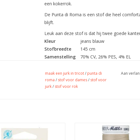
een kokerrok.
De Punta di Roma is een stof die heel comfortab
blijft.
Leuk aan deze stof is dat hij twee goede kante
Kleur
jeans blauw
Stofbreedte
145 cm
Samenstelling
70% CV, 26% PES, 4% EL
Gewicht
300 gr/m
Toepassing
Jurk, (koker)rok, tops, broek, v
maak een jurk in tricot
/
punta di
Aan verlan
roma
/
stof voor dames
/
stof voor
Label
oekotex
jurk
/
stof voor rok
Stretch
ja
Prijs per pakje van 5 naalden.
Prijs per klosje
Seraflex - Elastisch garen
tex machinenaald voor het naaien