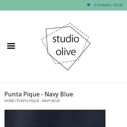
0 Artikelen - €0,00
Home
✂︎Nieuw
Kado enzo
Stoffen per soort
Fournituren
Punta Pique - Navy Blue
HOME
/
PUNTA PIQUE - NAVY BLUE
Patronen
Workshops