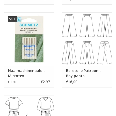
SALE
Naaimachinenaald -
Bel'etoile Patroon -
Microtex
Bay pants
€2,97
€16,00
€3,30