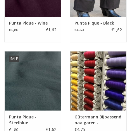
Punta Pique - Wine
Punta Pique - Black
€1,62
€1,62
€1,80
€1,80
SALE
Punta Pique -
Gütermann Bijpassend
Steelblue
naaigaren -
Allesnaaigaren 200m
€1,62
€4,75
€1,80