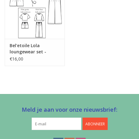
Bel'etoile Lola
loungewear set -
dames & tieners
€16,00
Meld je aan voor onze nieuwsbrief:
ABONNEER