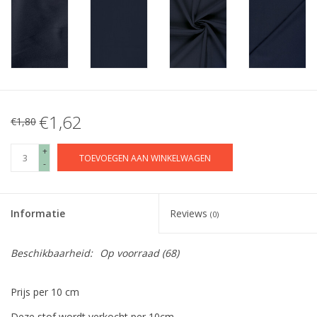
€1,62
€1,80
+
TOEVOEGEN AAN WINKELWAGEN
-
Informatie
Reviews
(0)
Beschikbaarheid:
Op voorraad
(68)
Prijs per 10 cm
Deze stof wordt verkocht per 10cm.