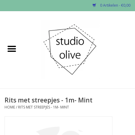
0 Artikelen - €0,00
Home
✂︎Nieuw
Kado enzo
Stoffen per soort
Fournituren
Rits met streepjes - 1m- Mint
HOME
/
RITS MET STREEPJES - 1M- MINT
Patronen
Workshops