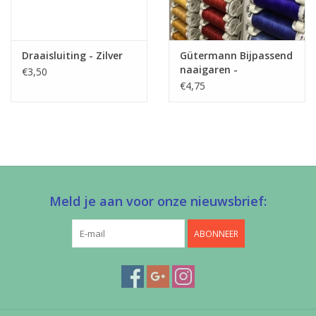
Wil je graag trekkers bij de rits ontvangen, dan kan u
hier
kijken
voor ons aanbod!
Deze rits kan u combineren met schuivers in zilver - nikkel
Draaisluiting - Zilver
Gütermann Bijpassend
naaigaren -
€3,50
Allesnaaigaren 200m
€4,75
Meld je aan voor onze nieuwsbrief:
ABONNEER