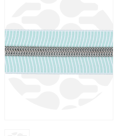
Diy pakketten
Studio Olive inspireert....