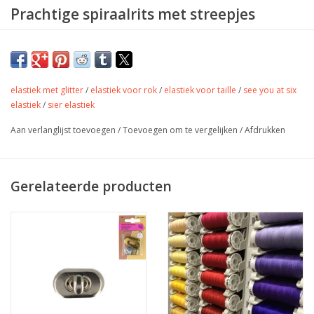
Prachtige spiraalrits met streepjes
Met deze spiraalritsen kan je al jouw tassenprojecten tot in
detail uitwerken. De ritsen zijn ook zeker geschikt voor kussens
en andere interieur projecten.
elastiek met glitter
/
elastiek voor rok
/
elastiek voor taille
/
see you at six
De rits is eenvoudig te naaien met een gewone naaimachine.
elastiek
/
sier elastiek
Aan verlanglijst toevoegen
/
Toevoegen om te vergelijken
/
Afdrukken
Kenmerken:
Type: niet deelbare spiraalrits
Gerelateerde producten
Maat: #5 (tandbreedte van 6mm)
Kleur: Mint en wit
Spiraalkleur: zilver - nikkel