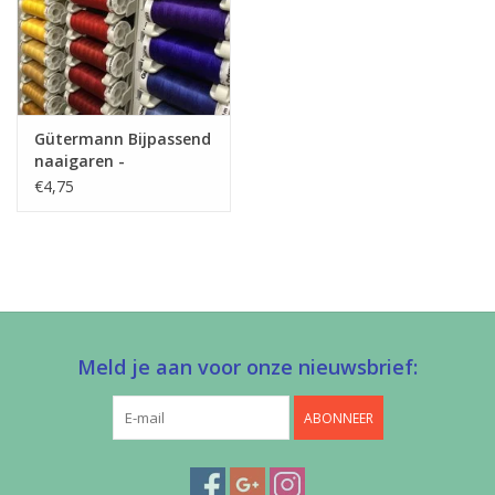
Gütermann Bijpassend
naaigaren -
Allesnaaigaren 200m
€4,75
Meld je aan voor onze nieuwsbrief:
ABONNEER