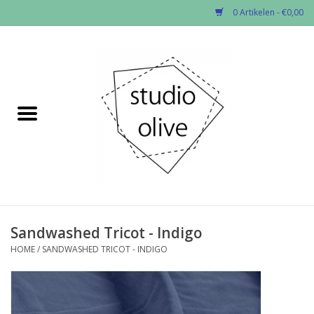
0 Artikelen - €0,00
Home
✂︎Nieuw
Kado enzo
Stoffen per soort
Fournituren
Sandwashed Tricot - Indigo
HOME
/
SANDWASHED TRICOT - INDIGO
Patronen
Workshops