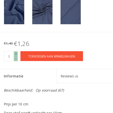
€1,26
€1,40
+
TOEVOEGEN AAN WINKELWAGEN
-
Informatie
Reviews
(0)
Beschikbaarheid:
Op voorraad
(67)
Prijs per 10 cm
Deze stof wordt verkocht per 10cm.