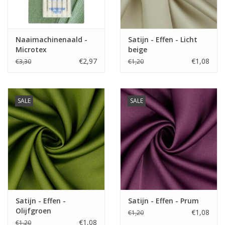
accessoires,…
Label
Oekotex
Stretch
nee
Naaimachinenaald -
Satijn - Effen - Licht
Microtex
beige
€2,97
€1,08
€3,30
€1,20
SALE
SALE
Satijn - Effen -
Satijn - Effen - Prum
Olijfgroen
€1,08
€1,20
€1,08
€1,20