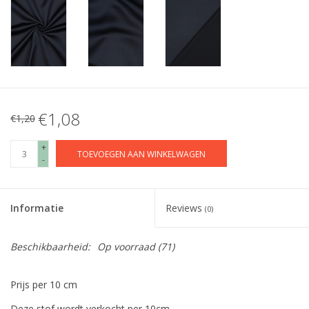
€1,08
€1,20
+
TOEVOEGEN AAN WINKELWAGEN
-
Informatie
Reviews
(0)
Beschikbaarheid:
Op voorraad
(71)
Prijs per 10 cm
Deze stof wordt verkocht per 10cm.