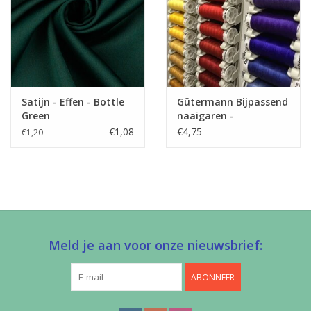
Satijn - Effen - Bottle
Gütermann Bijpassend
Green
naaigaren -
Allesnaaigaren 200m
€1,08
€4,75
€1,20
Meld je aan voor onze nieuwsbrief:
ABONNEER