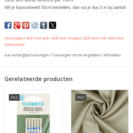
Wil je bijvoorbeeld 50cm bestellen, dan vul je dus 5 in bij aantal.
De stof wordt uiteraard in één deel verstuurd.
Mooie soepelvallende satijnachtige stof.
Een effen stof met dat tikkeltje meer!
microsatijn
/
stof voor jurk
/
stof voor meisjes
/
stof voor rok
/
stof voor
sunny pants
Verkrijgbaar in vele kleuren!
Aan verlanglijst toevoegen
/
Toevoegen om te vergelijken
/
Afdrukken
Deze stof kreukt niet. Zalig om te dragen. Deze mooie stof
valt
elegant en soepel en voelt heerlijk zacht aan.
Ook geschikt als voeringstof voor jassen en blazers.
Gerelateerde producten
Kleur
SALE
SALE
donker blauw
Stofbreedte
145 cm
Samenstelling
100% pl – Royal Micro Satijn
Gewicht
130 gr/m2
jurk, rok, broek, sjaals,
Toepassing