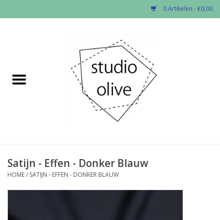
0 Artikelen - €0,00
Home
✂︎Nieuw
Kado enzo
Stoffen per soort
Fournituren
Satijn - Effen - Donker Blauw
HOME
/
SATIJN - EFFEN - DONKER BLAUW
Patronen
Workshops