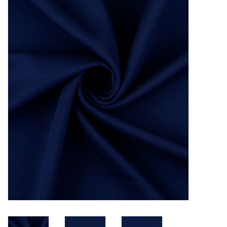
Diy pakketten
Studio Olive inspireert....