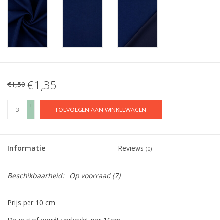
€1,35
€1,50
+
TOEVOEGEN AAN WINKELWAGEN
-
Informatie
Reviews
(0)
Beschikbaarheid:
Op voorraad
(7)
Prijs per 10 cm
Deze stof wordt verkocht per 10cm.