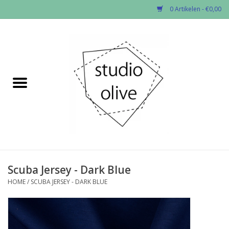
0 Artikelen - €0,00
Home
✂︎Nieuw
Kado enzo
Stoffen per soort
Fournituren
Scuba Jersey - Dark Blue
HOME
/
SCUBA JERSEY - DARK BLUE
Patronen
Workshops