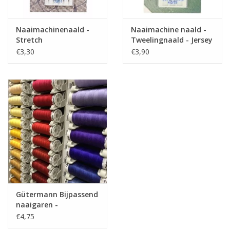
Naaimachinenaald -
Naaimachine naald -
Stretch
Tweelingnaald - Jersey
€3,30
€3,90
Gütermann Bijpassend
naaigaren -
Allesnaaigaren 200m
€4,75