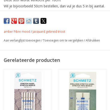
Wil je bijvoorbeeld 50cm bestellen, dan vul je dus 5 in bij aantal.
De stof wordt uiteraard in één deel verstuurd.
Deze scuba is super zachte dikkere jersey
voor tops, shirt, jurk,...
amber Fibre mood
/
jacquard gebreid tricot
Aan verlanglijst toevoegen
/
Toevoegen om te vergelijken
/
Afdrukken
Kleur
donker blauw
Stofbreedte
150 cm
Gerelateerde producten
Samenstelling
47%CV / 44%PES / 9%EL
Gewicht
340 gr/m
Toepassing
trui, jurk, vest, jurk...
Label
Oeko-Tex 100 klasse 1
Stretch
ja