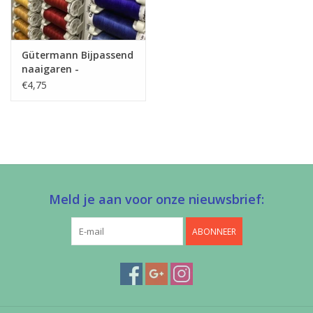
Gütermann Bijpassend
naaigaren -
Allesnaaigaren 200m
€4,75
Meld je aan voor onze nieuwsbrief:
ABONNEER