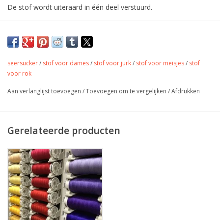
De stof wordt uiteraard in één deel verstuurd.
Fijne seersucker met fijne bloemenprint
Seersucker
is een dunne, gebobbelde katoenen stof. Meestal is
seersucker
/
stof voor dames
/
stof voor jurk
/
stof voor meisjes
/
stof
deze gestreept of geblokt, voornamelijk wordt deze gebruikt
voor rok
voor lente en zomer kleding.
Aan verlanglijst toevoegen
/
Toevoegen om te vergelijken
/
Afdrukken
Kleur
blauw en groen
Gerelateerde producten
Stofbreedte
145 cm
Samenstelling
100% katoen
Gewicht
110 gr/m
Jurkjes, rokjes, accessoires,
Toepassing
tassen, quilting,...
Label
Oeko Tex
Stretch
nee