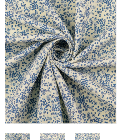
Diy pakketten
Studio Olive inspireert....