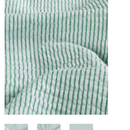
Diy pakketten
Studio Olive inspireert....