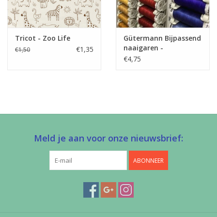
Stretch
nee
Tricot - Zoo Life
Gütermann Bijpassend
naaigaren -
€1,35
€1,50
Allesnaaigaren 200m
€4,75
Meld je aan voor onze nieuwsbrief:
ABONNEER