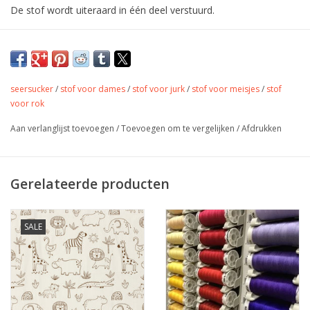
De stof wordt uiteraard in één deel verstuurd.
Fijne seersucker met streepjes 100%
katoen
seersucker
/
stof voor dames
/
stof voor jurk
/
stof voor meisjes
/
stof
Seersucker
is een dunne, gebobbelde katoenen stof. Meestal is
voor rok
deze gestreept of geblokt, voornamelijk wordt deze gebruikt
voor lente en zomer kleding.
Aan verlanglijst toevoegen
/
Toevoegen om te vergelijken
/
Afdrukken
Gerelateerde producten
Kleur
groen en wit
Stofbreedte
145 cm
SALE
Samenstelling
100% katoen
Gewicht
110 gr/m
Jurkjes, rokjes, accessoires,
Toepassing
tassen, quilting,...
Label
Oeko Tex