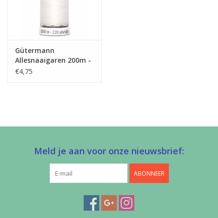
Gütermann
Allesnaaigaren 200m -
wit
€4,75
Meld je aan voor onze nieuwsbrief:
ABONNEER