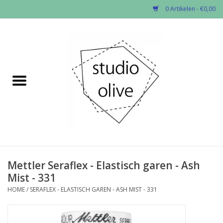
0 Artikelen - €0,00
Home
✂︎Nieuw
Kado enzo
Stoffen per soort
Fournituren
Mettler Seraflex - Elastisch garen - Ash
Mist - 331
Patronen
HOME
/
SERAFLEX - ELASTISCH GAREN - ASH MIST - 331
Workshops