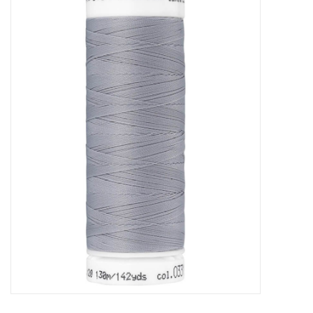
Diy pakketten
Studio Olive inspireert....