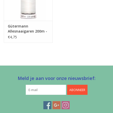
Gütermann
Allesnaaigaren 200m -
wit
€4,75
Meld je aan voor onze nieuwsbrief:
ABONNEER