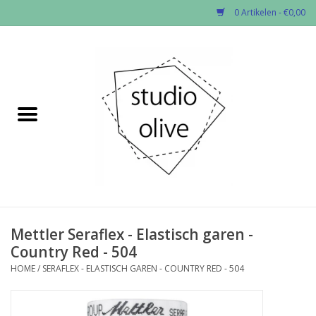
0 Artikelen - €0,00
Home
✂︎Nieuw
Kado enzo
Stoffen per soort
Fournituren
Mettler Seraflex - Elastisch garen -
Country Red - 504
Patronen
HOME
/
SERAFLEX - ELASTISCH GAREN - COUNTRY RED - 504
Workshops