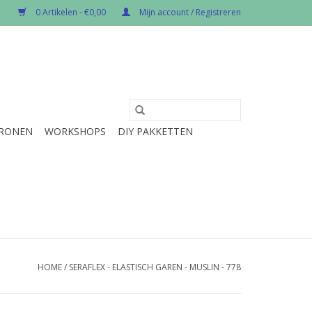
0 Artikelen - €0,00
Mijn account / Registreren
RONEN
WORKSHOPS
DIY PAKKETTEN
HOME
/
SERAFLEX - ELASTISCH GAREN - MUSLIN - 778