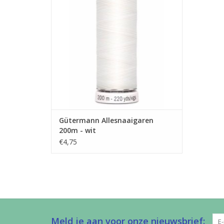
naaimachine. Dit garen kan je gebruiken
voor allerlei stoffen.
TOEVOEGEN AAN WINKELWAGEN
Gütermann Allesnaaigaren
200m - wit
€4,75
Meld je aan voor onze nieuwsbrief: