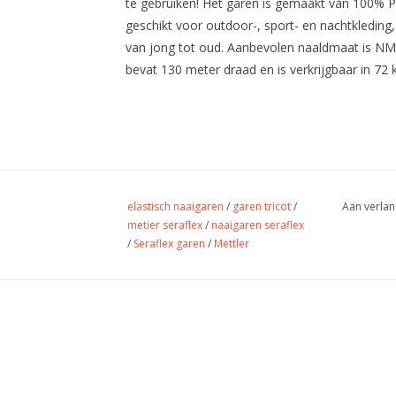
te gebruiken! Het garen is gemaakt van 100% PT
geschikt voor outdoor-, sport- en nachtkleding
van jong tot oud. Aanbevolen naaldmaat is NM 
bevat 130 meter draad en is verkrijgbaar in 72 k
elastisch naaigaren
/
garen tricot
/
Aan verlan
metier seraflex
/
naaigaren seraflex
/
Seraflex garen
/
Mettler