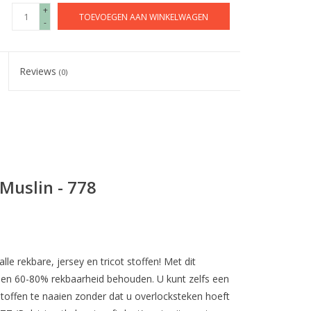
+
TOEVOEGEN AAN WINKELWAGEN
-
Reviews
(0)
 Muslin - 778
le rekbare, jersey en tricot stoffen! Met dit
n en 60-80% rekbaarheid behouden. U kunt zelfs een
toffen te naaien zonder dat u overlocksteken hoeft