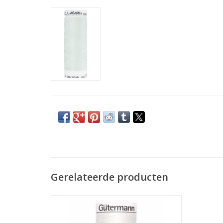
Gerelateerde producten
Prijs per stuk.
De allerbeste kwaliteit naaigaren voor uw