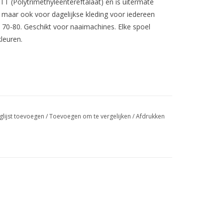
T (Polytrimethyleentereftalaat) en is uitermate
, maar ook voor dagelijkse kleding voor iedereen
70-80. Geschikt voor naaimachines. Elke spoel
leuren.
glijst toevoegen
/
Toevoegen om te vergelijken
/
Afdrukken