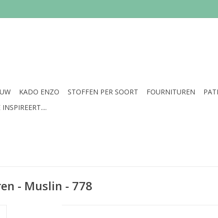
EUW
KADO ENZO
STOFFEN PER SOORT
FOURNITUREN
PAT
INSPIREERT....
ren - Muslin - 778