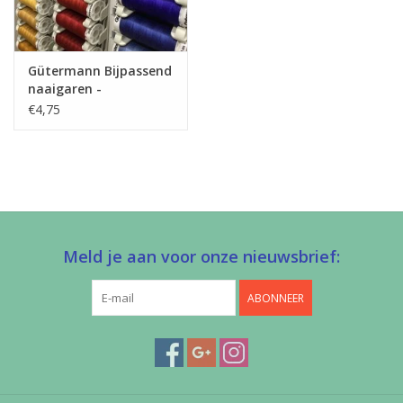
Gütermann Bijpassend
naaigaren -
Allesnaaigaren 200m
€4,75
Meld je aan voor onze nieuwsbrief:
ABONNEER