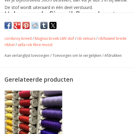
De stof wordt uiteraard in één deel verstuurd.
Hele soepele fijne ribfluweel met een
beetje stretch voor losse boeken,
rokken, vestjes,....
corduroy breed
/
Magnus broek LMV stof
/
rib velours
/
ribfluweel brede
Deze stof wordt ook gebruikt voor het maken van de bekende
ribbel
/
sella rok fibre mood
Back Rose broeken.
Aan verlanglijst toevoegen
/
Toevoegen om te vergelijken
/
Afdrukken
Verkrijgbaar in vele kleuren
Kleur
Zwart
Stofbreedte
142 cm
Gerelateerde producten
Samenstelling
85% PE - 12% PA 3% elastan
Gewicht
240gr
Toepassing
rok, broek, vest, jas, tas,...
Label
Oekotex
Stretch
ja