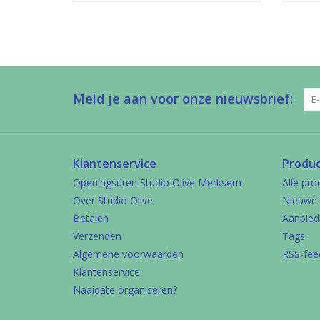
Meld je aan voor onze nieuwsbrief:
Klantenservice
Produ
Openingsuren Studio Olive Merksem
Alle pro
Over Studio Olive
Nieuwe 
Betalen
Aanbied
Verzenden
Tags
Algemene voorwaarden
RSS-fee
Klantenservice
Naaidate organiseren?