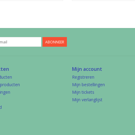
ABONNEER
cten
Mijn account
ducten
Registreren
producten
Mijn bestellingen
ingen
Mijn tickets
Mijn verlanglijst
d