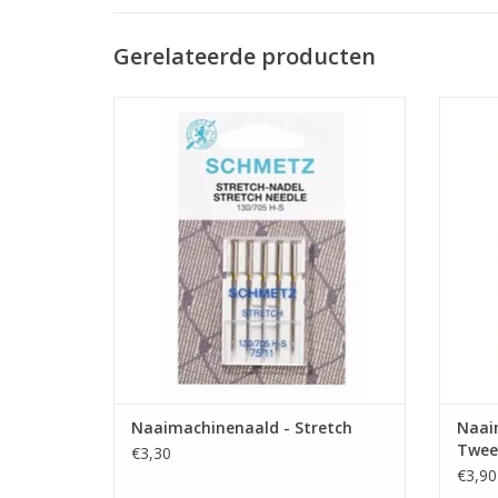
Gerelateerde producten
Prijs per pakje van 5 naalden.
Naald van Schmetz voor het naaien van
Tweelin
stretchstoffen.
het afw
TO
Naaimachinenaald - Stretch
Naai
Tweel
€3,30
€3,90