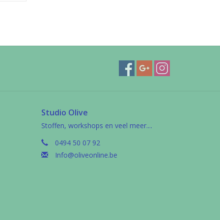
Studio Olive
Stoffen, workshops en veel meer....
0494 50 07 92
Info@oliveonline.be