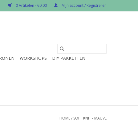
0 Artikelen - €0,00
Mijn account / Registreren
RONEN
WORKSHOPS
DIY PAKKETTEN
HOME
/
SOFT KNIT - MAUVE