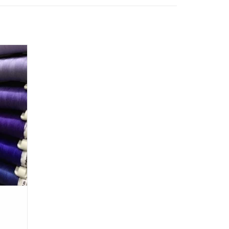
voor uw
bruiken
GEN