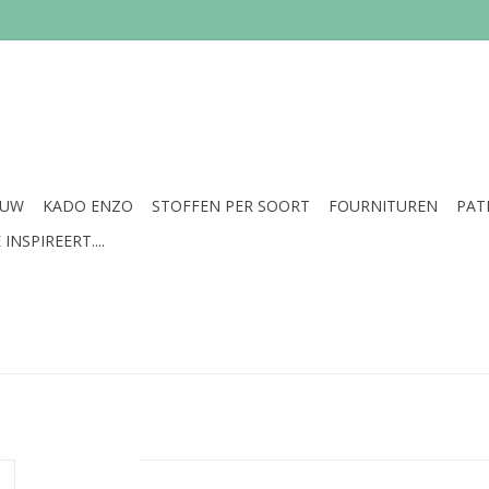
EUW
KADO ENZO
STOFFEN PER SOORT
FOURNITUREN
PAT
INSPIREERT....