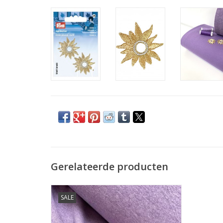
Gerelateerde producten
Prijs per 10 cm.
SALE
Mooie boordstof voor afwerking van alle
tricot- en sweaterprojecten.