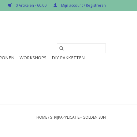
0 Artikelen - €0,00
Mijn account / Registreren
RONEN
WORKSHOPS
DIY PAKKETTEN
HOME
/
STRIJKAPPLICATIE - GOLDEN SUN