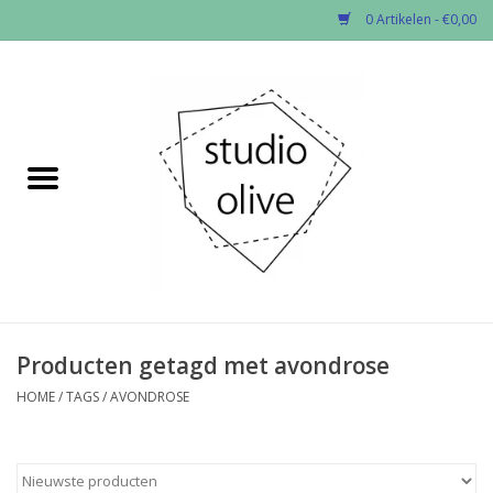
0 Artikelen - €0,00
Home
✂︎Nieuw
Kado enzo
Stoffen per soort
Fournituren
Producten getagd met avondrose
HOME
/
TAGS
/
AVONDROSE
Patronen
Workshops