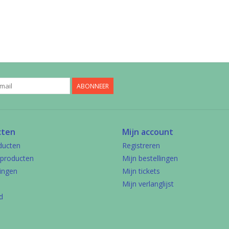
ABONNEER
cten
Mijn account
ducten
Registreren
producten
Mijn bestellingen
ingen
Mijn tickets
Mijn verlanglijst
d