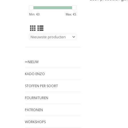
Min: €
0
Max: €
5
✂︎NIEUW
KADO ENZO
STOFFEN PER SOORT
FOURNITUREN
PATRONEN
WORKSHOPS