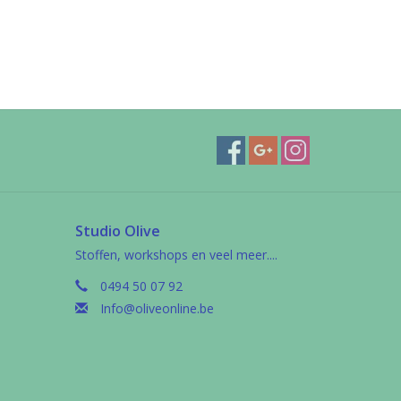
Studio Olive
Stoffen, workshops en veel meer....
0494 50 07 92
Info@oliveonline.be