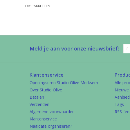
DIY PAKKETTEN
Meld je aan voor onze nieuwsbrief:
Klantenservice
Produ
Openingsuren Studio Olive Merksem
Alle pro
Over Studio Olive
Nieuwe 
Betalen
Aanbied
Verzenden
Tags
Algemene voorwaarden
RSS-fee
Klantenservice
Naaidate organiseren?