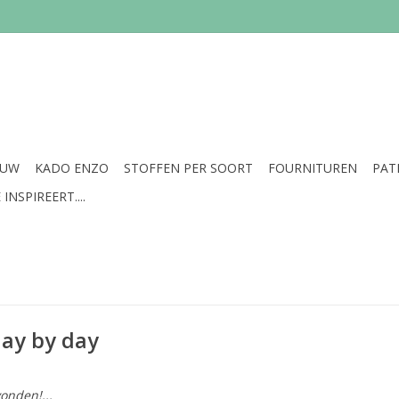
EUW
KADO ENZO
STOFFEN PER SOORT
FOURNITUREN
PAT
INSPIREERT....
ay by day
onden!...