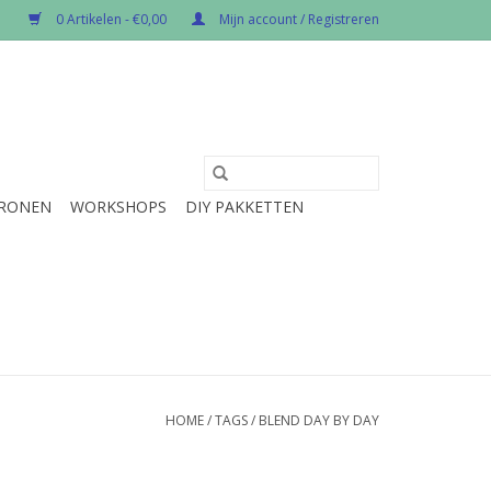
0 Artikelen - €0,00
Mijn account / Registreren
RONEN
WORKSHOPS
DIY PAKKETTEN
HOME
/
TAGS
/
BLEND DAY BY DAY