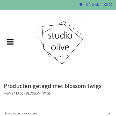
0 Artikelen - €0,00
Home
✂︎Nieuw
Kado enzo
Stoffen per soort
Fournituren
Producten getagd met blossom twigs
HOME
/
TAGS
/
BLOSSOM TWIGS
Patronen
Workshops