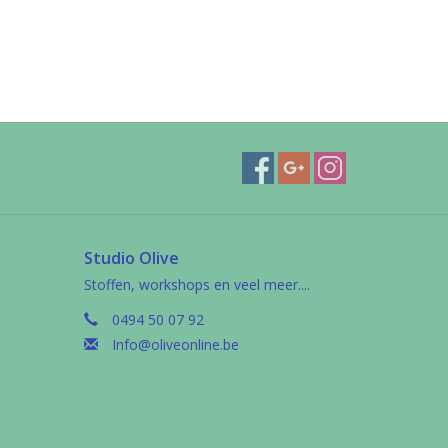
Studio Olive
Stoffen, workshops en veel meer....
0494 50 07 92
Info@oliveonline.be