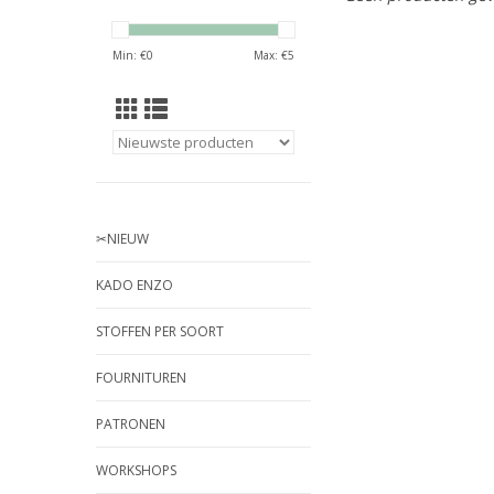
Min: €
0
Max: €
5
✂︎NIEUW
KADO ENZO
STOFFEN PER SOORT
FOURNITUREN
PATRONEN
WORKSHOPS