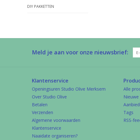
DIY PAKKETTEN
Meld je aan voor onze nieuwsbrief:
Klantenservice
Produ
Openingsuren Studio Olive Merksem
Alle pro
Over Studio Olive
Nieuwe 
Betalen
Aanbied
Verzenden
Tags
Algemene voorwaarden
RSS-fee
Klantenservice
Naaidate organiseren?