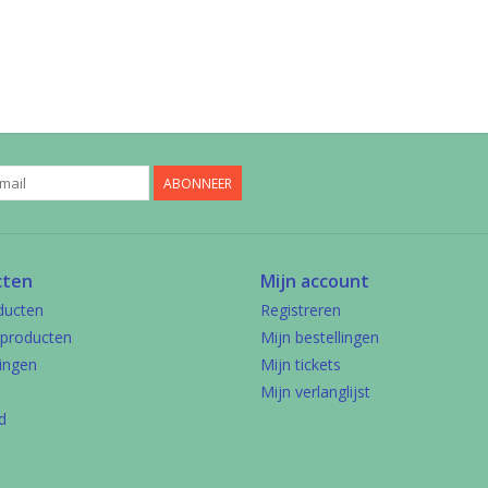
ABONNEER
cten
Mijn account
ducten
Registreren
producten
Mijn bestellingen
ingen
Mijn tickets
Mijn verlanglijst
d