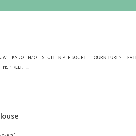
EUW
KADO ENZO
STOFFEN PER SOORT
FOURNITUREN
PAT
INSPIREERT....
blouse
onden!...