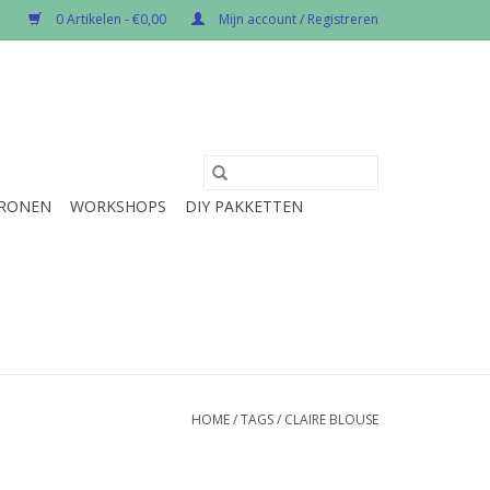
0 Artikelen - €0,00
Mijn account / Registreren
RONEN
WORKSHOPS
DIY PAKKETTEN
HOME
/
TAGS
/
CLAIRE BLOUSE