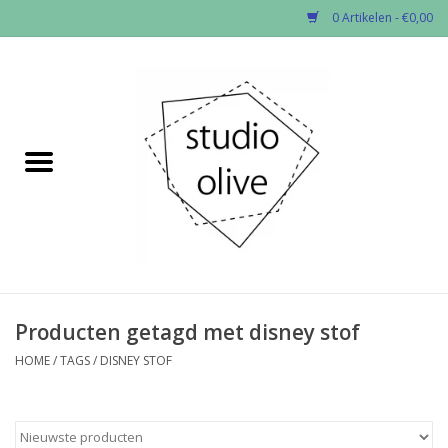
0 Artikelen - €0,00
Home
✂︎Nieuw
Kado enzo
Stoffen per soort
Fournituren
Producten getagd met disney stof
HOME
/
TAGS
/
DISNEY STOF
Patronen
Workshops