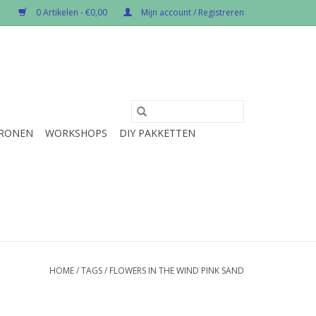
0 Artikelen - €0,00
Mijn account / Registreren
RONEN
WORKSHOPS
DIY PAKKETTEN
HOME
/
TAGS
/
FLOWERS IN THE WIND PINK SAND