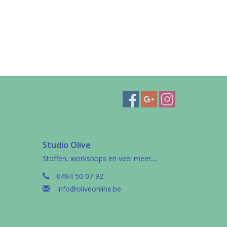
Studio Olive
Stoffen, workshops en veel meer....
0494 50 07 92
Info@oliveonline.be