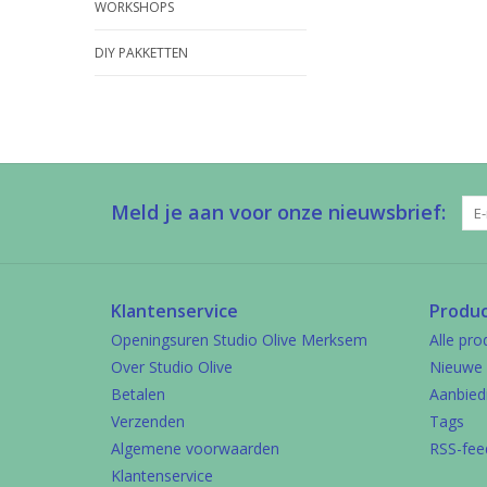
WORKSHOPS
DIY PAKKETTEN
Meld je aan voor onze nieuwsbrief:
Klantenservice
Produ
Openingsuren Studio Olive Merksem
Alle pro
Over Studio Olive
Nieuwe 
Betalen
Aanbied
Verzenden
Tags
Algemene voorwaarden
RSS-fee
Klantenservice