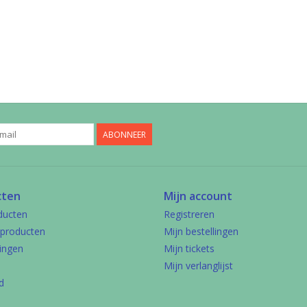
ABONNEER
cten
Mijn account
ducten
Registreren
producten
Mijn bestellingen
ingen
Mijn tickets
Mijn verlanglijst
d