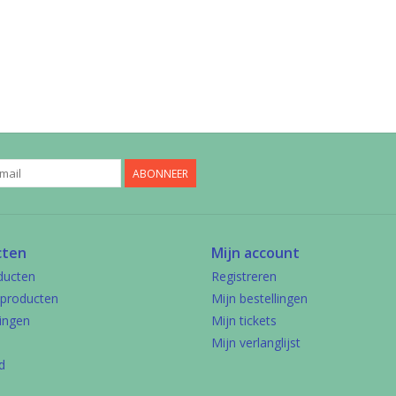
ABONNEER
cten
Mijn account
ducten
Registreren
producten
Mijn bestellingen
ingen
Mijn tickets
Mijn verlanglijst
d