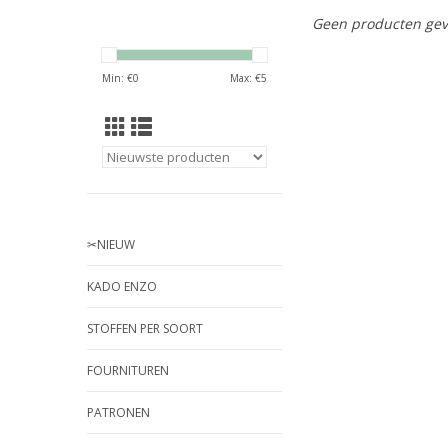
Geen producten gev
Min: €
0
Max: €
5
✂︎NIEUW
KADO ENZO
STOFFEN PER SOORT
FOURNITUREN
PATRONEN