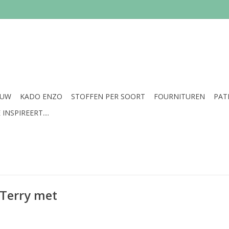
EUW
KADO ENZO
STOFFEN PER SOORT
FOURNITUREN
PAT
INSPIREERT....
 Terry met