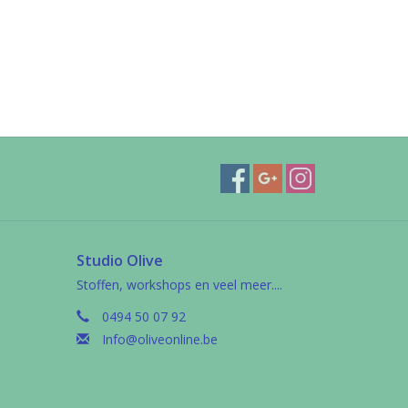
Studio Olive
Stoffen, workshops en veel meer....
0494 50 07 92
Info@oliveonline.be