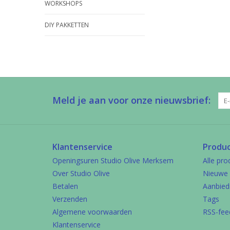
WORKSHOPS
DIY PAKKETTEN
Meld je aan voor onze nieuwsbrief:
Klantenservice
Produ
Openingsuren Studio Olive Merksem
Alle pro
Over Studio Olive
Nieuwe 
Betalen
Aanbied
Verzenden
Tags
Algemene voorwaarden
RSS-fee
Klantenservice