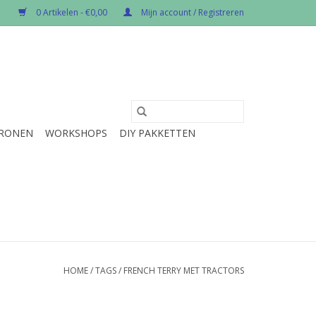
0 Artikelen - €0,00
Mijn account / Registreren
RONEN
WORKSHOPS
DIY PAKKETTEN
HOME
/
TAGS
/
FRENCH TERRY MET TRACTORS