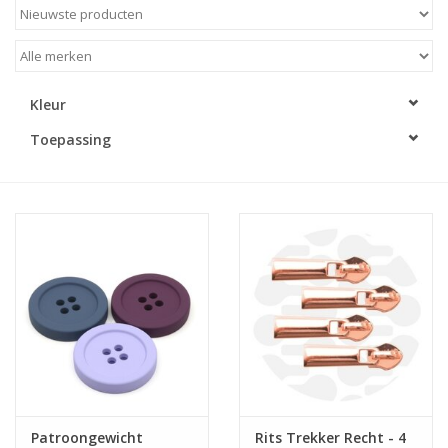
Diy pakketten
Studio Olive inspireert....
Kleur
Toepassing
Patroongewicht
Rits Trekker Recht - 4