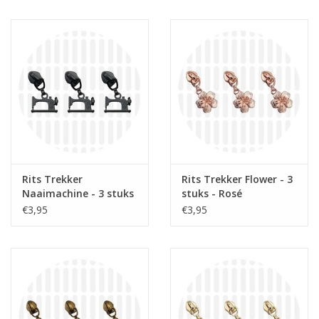
Rits Trekker
Rits Trekker Flower - 3
Naaimachine - 3 stuks
stuks - Rosé
- Mat Zwart
€3,95
€3,95