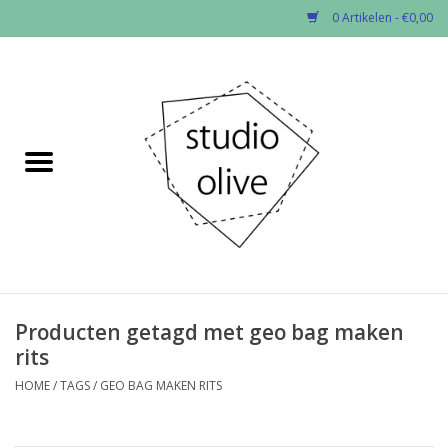
0 Artikelen - €0,00
Home
✂︎Nieuw
Kado enzo
Stoffen per soort
Fournituren
Producten getagd met geo bag maken
rits
Patronen
HOME
/
TAGS
/
GEO BAG MAKEN RITS
Workshops