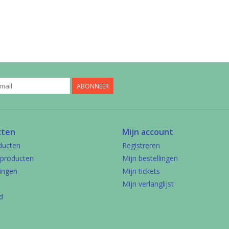
ABONNEER
cten
Mijn account
ducten
Registreren
producten
Mijn bestellingen
ingen
Mijn tickets
Mijn verlanglijst
d