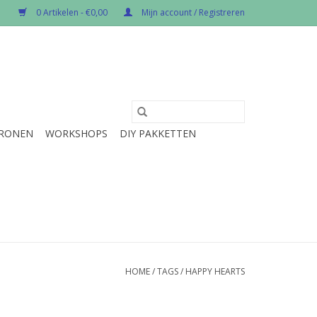
0 Artikelen - €0,00
Mijn account / Registreren
RONEN
WORKSHOPS
DIY PAKKETTEN
HOME
/
TAGS
/
HAPPY HEARTS