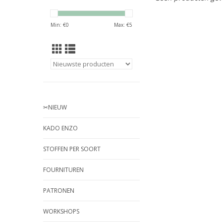
Min: €
0
Max: €
5
✂︎NIEUW
KADO ENZO
STOFFEN PER SOORT
FOURNITUREN
PATRONEN
WORKSHOPS