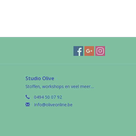
Studio Olive
Stoffen, workshops en veel meer....
0494 50 07 92
Info@oliveonline.be