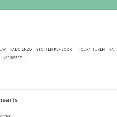
EUW
KADO ENZO
STOFFEN PER SOORT
FOURNITUREN
PAT
INSPIREERT....
hearts
onden!...