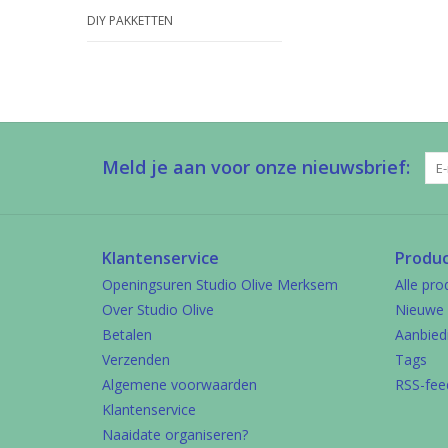
DIY PAKKETTEN
Meld je aan voor onze nieuwsbrief:
Klantenservice
Produ
Openingsuren Studio Olive Merksem
Alle pro
Over Studio Olive
Nieuwe 
Betalen
Aanbied
Verzenden
Tags
Algemene voorwaarden
RSS-fee
Klantenservice
Naaidate organiseren?