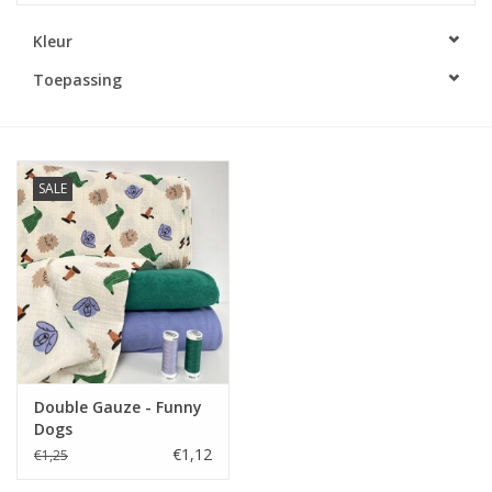
Kleur
Diy pakketten
Toepassing
Studio Olive inspireert....
SALE
Double Gauze - Funny
Dogs
€1,12
€1,25