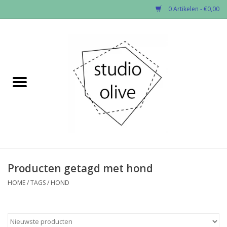
0 Artikelen - €0,00
Home
✂︎Nieuw
Kado enzo
Stoffen per soort
Fournituren
Producten getagd met hond
HOME
/
TAGS
/
HOND
Patronen
Workshops