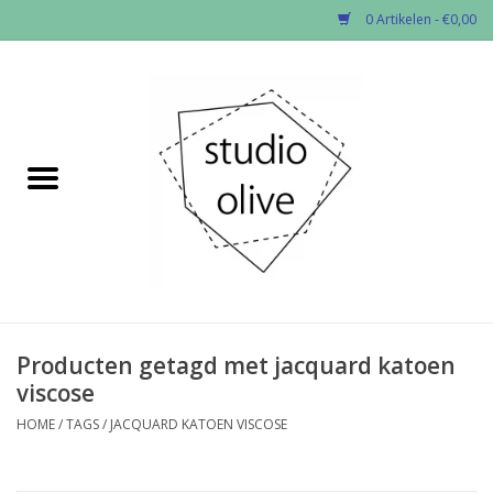
0 Artikelen - €0,00
Home
✂︎Nieuw
Kado enzo
Stoffen per soort
Fournituren
Producten getagd met jacquard katoen
viscose
Patronen
HOME
/
TAGS
/
JACQUARD KATOEN VISCOSE
Workshops