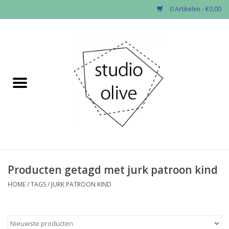
0 Artikelen - €0,00
Home
✂︎Nieuw
Kado enzo
Stoffen per soort
Fournituren
Producten getagd met jurk patroon kind
HOME
/
TAGS
/
JURK PATROON KIND
Patronen
Workshops