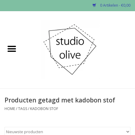
0 Artikelen - €0,00
Home
✂︎Nieuw
Kado enzo
Stoffen per soort
Fournituren
Producten getagd met kadobon stof
HOME
/
TAGS
/
KADOBON STOF
Patronen
Workshops