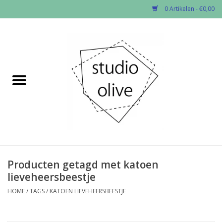
0 Artikelen - €0,00
Home
✂︎Nieuw
Kado enzo
Stoffen per soort
Fournituren
Producten getagd met katoen
lieveheersbeestje
Patronen
HOME
/
TAGS
/
KATOEN LIEVEHEERSBEESTJE
Workshops