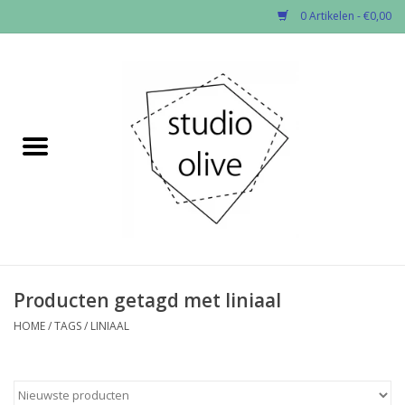
0 Artikelen - €0,00
Home
✂︎Nieuw
Kado enzo
Stoffen per soort
Fournituren
Producten getagd met liniaal
HOME
/
TAGS
/
LINIAAL
Patronen
Workshops