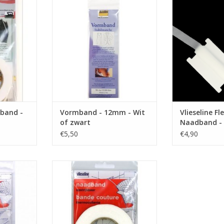
 - Wit
Vormband - 12mm - Wit of zwart
Flexibele Naadb
NKELWAGEN
TOEVOEGEN AAN WINKELWAGEN
nband -
Vormband - 12mm - Wit
Vlieseline Fl
of zwart
Naadband - 
€5,50
€4,90
m
Prijs per 12,5 m
- Zwart
Naadband - 1cm - Wit
NKELWAGEN
TOEVOEGEN AAN WINKELWAGEN