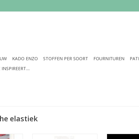
EUW
KADO ENZO
STOFFEN PER SOORT
FOURNITUREN
PAT
INSPIREERT....
e elastiek
m
Prijs per pakje van 5 m
Prijs 