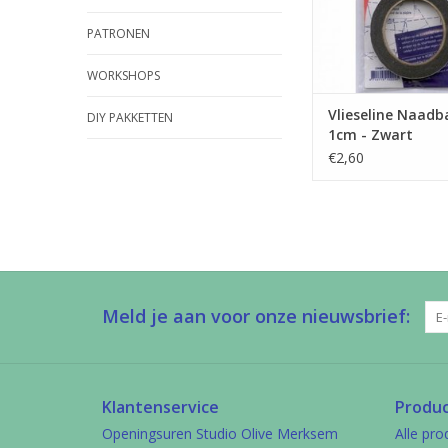
PATRONEN
WORKSHOPS
Vlieseline Naadb
DIY PAKKETTEN
1cm - Zwart
€2,60
Meld je aan voor onze nieuwsbrief:
Klantenservice
Produ
Openingsuren Studio Olive Merksem
Alle pro