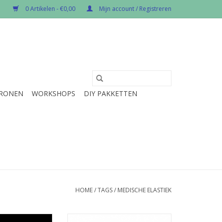
0 Artikelen - €0,00
Mijn account / Registreren
RONEN
WORKSHOPS
DIY PAKKETTEN
HOME
/
TAGS
/
MEDISCHE ELASTIEK
per 5 m
Prijs per 5 m