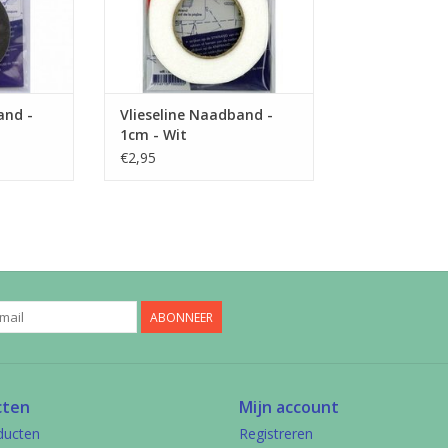
and -
Vlieseline Naadband -
1cm - Wit
€2,95
ABONNEER
cten
Mijn account
ducten
Registreren