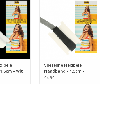
and - 1,5cm - Wit
Flexibele Naadband - 1,5cm -
Zwart
TOEVOEGEN AAN WINKELWAGEN
exibele
Vlieseline Flexibele
1,5cm - Wit
Naadband - 1,5cm -
Zwart
€4,90