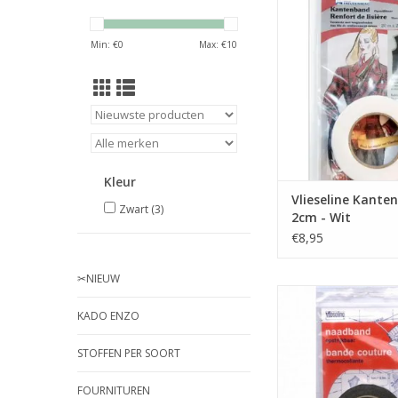
Kantenband - 2cm
Min: €
0
Max: €
10
TOEVOEGEN AAN WI
Kleur
Vlieseline Kante
Zwart
(3)
2cm - Wit
€8,95
✂︎NIEUW
Prijs per 5 
KADO ENZO
Naadband - 1cm 
STOFFEN PER SOORT
TOEVOEGEN AAN WI
FOURNITUREN