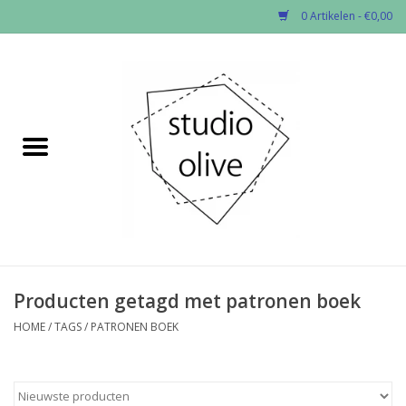
0 Artikelen - €0,00
Home
✂︎Nieuw
Kado enzo
Stoffen per soort
Fournituren
Producten getagd met patronen boek
HOME
/
TAGS
/
PATRONEN BOEK
Patronen
Workshops